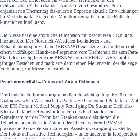
medizinischen Zulieferhandel. Auf dem von GesundheitsProfi
organisierten Thementag diskutierten Experten aktuelle Entwicklungen
im Medizinmarkt, Fragen der Marktkonzentration und die Rolle der
künstlichen Intelligenz.
Die Messe hat eine sportliche Dimension mit besonderen Highlights
hinzugefügt: Der Nordrhein-Westfalen Behinderten- und
Rehabilitationssportverband (BRSNW) begeisterte das Publikum mit
einem vielfältigen Hands-on-Programm vom Tischtennis bis zum Para-
Ski. Gleichzeitig feierte die BRSNW auf der REHACARE ihr 40-
jähriges Bestehen und markierte damit einen Meilenstein, der die enge
Verbindung zur Messe unterstreicht.
Programmvielfalt – Fokus auf Zukunftsthemen
Das begleitende Forumsprogramm lieferte wichtige Impulse für den
Dialog zwischen Wissenschaft, Politik, Verbänden und Praktikern. Auf
dem IFK Forum Medical Supply Retail ging Dr. Susanne Eichholz-
Klein auf aktuelle Herausforderungen des Fachhandels ein.
Gemeinsam mit der Techniker Krankenkasse diskutierten die
Teilnehmenden über die Zukunft der Pflege, während BVMed
praxisnahe Konzepte zur modernen Assistenzversorgung vorstellte.
Der Fokus auf assistive Technologien – unter anderem in Kooperation