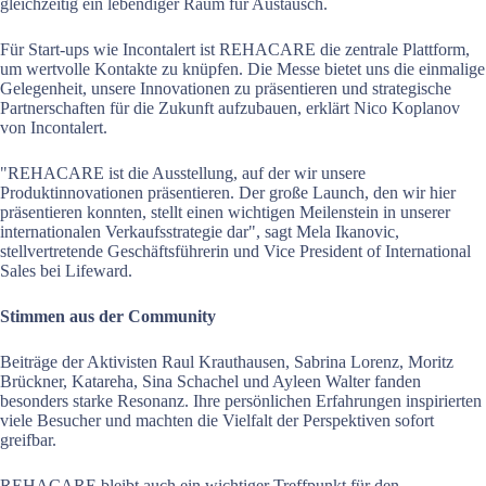
gleichzeitig ein lebendiger Raum für Austausch.
Für Start-ups wie Incontalert ist REHACARE die zentrale Plattform,
um wertvolle Kontakte zu knüpfen. Die Messe bietet uns die einmalige
Gelegenheit, unsere Innovationen zu präsentieren und strategische
Partnerschaften für die Zukunft aufzubauen, erklärt Nico Koplanov
von Incontalert.
"REHACARE ist die Ausstellung, auf der wir unsere
Produktinnovationen präsentieren. Der große Launch, den wir hier
präsentieren konnten, stellt einen wichtigen Meilenstein in unserer
internationalen Verkaufsstrategie dar", sagt Mela Ikanovic,
stellvertretende Geschäftsführerin und Vice President of International
Sales bei Lifeward.
Stimmen aus der Community
Beiträge der Aktivisten Raul Krauthausen, Sabrina Lorenz, Moritz
Brückner, Katareha, Sina Schachel und Ayleen Walter fanden
besonders starke Resonanz. Ihre persönlichen Erfahrungen inspirierten
viele Besucher und machten die Vielfalt der Perspektiven sofort
greifbar.
REHACARE bleibt auch ein wichtiger Treffpunkt für den