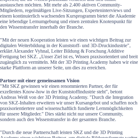
austauschen möchten. Mit mehr als 2.400 aktiven Community-
Mitgliedern, regelmäßigen Live-Sitzungen, Experteninterviews und
einem kontinuierlich wachsenden Kursprogramm bietet die Akademie
eine lebendige Lernumgebung und einen zentralen Knotenpunkt für
den Wissenstransfer innerhalb der Branche.
"Mit der neuen Kooperation leisten wir einen wichtigen Beitrag zur
digitalen Weiterbildung in der Kunststoff- und 3D-Druckindustrie",
erklärt Alexander Vyhnal, Leiter Bildung & Forschung Additive
Fertigung bei SKZ. „Unser Ziel ist es, Wissen praxisorientiert und breit
zugänglich zu vermitteln. Mit der 3D Printing Academy haben wir eine
starke Plattform an unserer Seite, um dies zu erreichen.
Partner mit einer gemeinsamen Vision
"Mit SKZ gewinnen wir einen renommierten Partner, der für
exzellentes Know-how in der Kunststoffindustrie steht", betont
Andreas Weiß von der 3D Printing Academy. "Durch die Integration
von SKZ-Inhalten erweitern wir unser Kursangebot und schaffen noch
praxisorientiertere und wissenschaftlich fundierte Lernmöglichkeiten
für unsere Mitglieder." Dies stärkt nicht nur unsere Community,
sondern auch den Wissenstransfer in der gesamten Branche.
"Durch die neue Partnerschaft leisten SKZ und die 3D Printing
Academy einen wichtigen Beitrag, um digitale Bildungsformate weiter