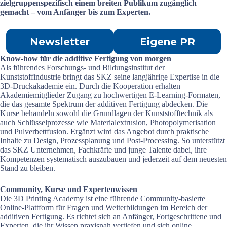
zielgruppenspezifisch einem breiten Publikum zugänglich
gemacht – vom Anfänger bis zum Experten.
Newsletter
Eigene PR
Know-how für die additive Fertigung von morgen
Als führendes Forschungs- und Bildungsinstitut der
Kunststoffindustrie bringt das SKZ seine langjährige Expertise in die
3D-Druckakademie ein. Durch die Kooperation erhalten
Akademiemitglieder Zugang zu hochwertigen E-Learning-Formaten,
die das gesamte Spektrum der additiven Fertigung abdecken. Die
Kurse behandeln sowohl die Grundlagen der Kunststofftechnik als
auch Schlüsselprozesse wie Materialextrusion, Photopolymerisation
und Pulverbettfusion. Ergänzt wird das Angebot durch praktische
Inhalte zu Design, Prozessplanung und Post-Processing. So unterstützt
das SKZ Unternehmen, Fachkräfte und junge Talente dabei, ihre
Kompetenzen systematisch auszubauen und jederzeit auf dem neuesten
Stand zu bleiben.
Community, Kurse und Expertenwissen
Die 3D Printing Academy ist eine führende Community-basierte
Online-Plattform für Fragen und Weiterbildungen im Bereich der
additiven Fertigung. Es richtet sich an Anfänger, Fortgeschrittene und
Experten, die ihr Wissen praxisnah vertiefen und sich online