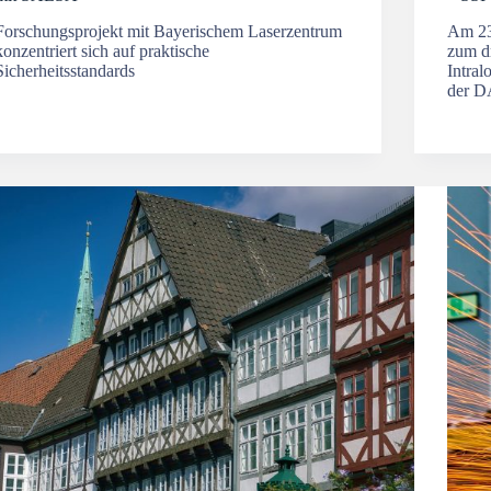
Forschungsprojekt mit Bayerischem Laserzentrum
Am 23
konzentriert sich auf praktische
zum dr
Sicherheitsstandards
Intral
der D