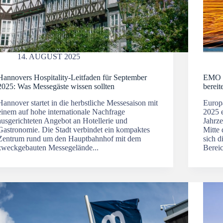
14. AUGUST 2025
Hannovers Hospitality‑Leitfaden für September
EMO w
2025: Was Messegäste wissen sollten
bereit
Hannover startet in die herbstliche Messesaison mit
Europa
einem auf hohe internationale Nachfrage
2025 e
ausgerichteten Angebot an Hotellerie und
Jahrz
Gastronomie. Die Stadt verbindet ein kompaktes
Mitte 
Zentrum rund um den Hauptbahnhof mit dem
sich d
zweckgebauten Messegelände...
Bereic