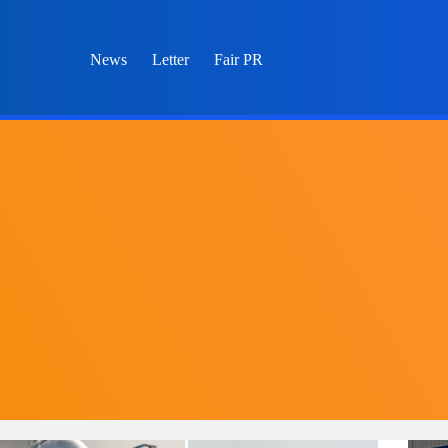
News
Letter
Fair PR